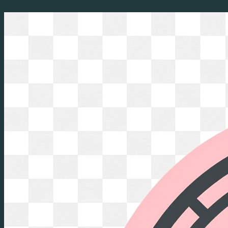
Перейти
к
содержимому