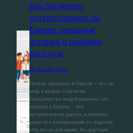
Как бюджетно
путешествовать по
Европе: реальные
истории и разбивка
расходов
30 декабря, 2025
Почему «дешево» в Европе — это не
миф, а вопрос стратегии
Большинство людей уверены, что
поездка в Европу — это
автоматически дорого, и начинают
даже не с планирования, а с вздохов:
«Ну, это не для меня». На практике