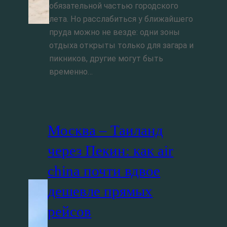
обязательной частью городского
лета. Но расслабиться у ближайшего
пруда можно не везде: одни зоны
отдыха открыты только для загара и
пикников, другие могут быть
временно…
Москва – Таиланд
через Пекин: как air
china почти вдвое
дешевле прямых
рейсов