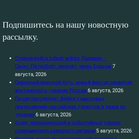
Подпишитесь на нашу новостную
рассылку.
Отмена рейса turkish airlines Даламан –
Санкт‑Петербург: перелёт через Бодрум
7
августа, 2026
Северный морской путь: новый вектор развития
арктического туризма России
6 августа, 2026
Грузия расследует фейки о массовых
притеснениях российских туристов и ударе по
туризму
6 августа, 2026
Коми: паломнический и событийный туризм
современного северного региона
5 августа, 2026
Возврат денег за несостоявшийся отдых в