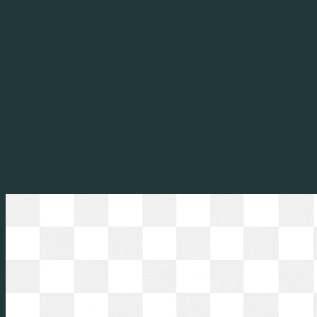
Перейти
к
содержимому