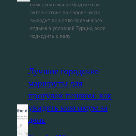
самостоятельное бюджетное
путешествие по Европе часто
выходит дешевле привычного
отдыха в условной Турции, если
подходить к делу…
Лучшие городские
маршруты для
прогулок пешком: как
увидеть максимум за
день