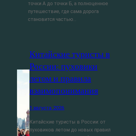
точки А до точки Б, а полноценное
путешествие, где сама дорога
становится частью…
Китайские туристы в
России: пуховики
летом и правила
взаимопонимания
1 августа, 2026
Китайские туристы в России: от
пуховиков летом до новых правил