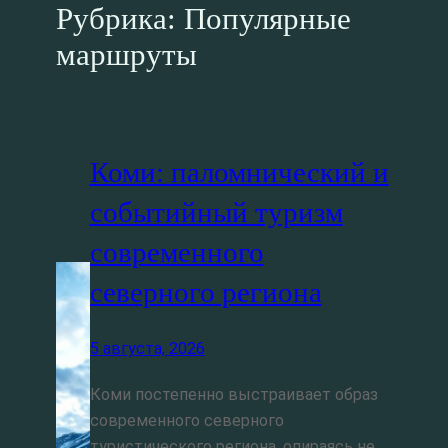
Рубрика:
Популярные
маршруты
Коми: паломнический и
событийный туризм
современного
северного региона
5 августа, 2026
Коми постепенно выстраивает образ
современного северного
туристического региона, опираясь не