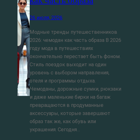
26 июля, 2026
Модные тренды путешественников
2026: чемодан как часть образа В 2026
году мода в путешествиях
окончательно перестает быть фоном.
Стиль поездок выходит на один
уровень с выбором направления,
отеля и программы отдыха.
Чемоданы, дорожные сумки, рюкзаки
и даже маленькие бирки на багаж
превращаются в продуманные
аксессуары, которые завершают
образ так же, как обувь или
украшения. Сегодня…