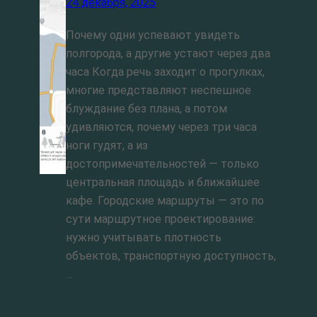
24 декабря, 2025
Почему одни успевают увидеть
полгорода, а другие устают через два
часа Когда речь заходит о прогулках,
многие представляют неспешное
блуждание без плана, а потом
удивляются, почему через три часа
ноги гудят, а из
достопримечательностей — только
центральная площадь и ближайшее
кафе. Городские маршруты — это по
сути маршрутное проектирование:
нужно учитывать плотность
объектов, транспортную доступность,
…