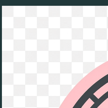
Перейти
к
содержимому