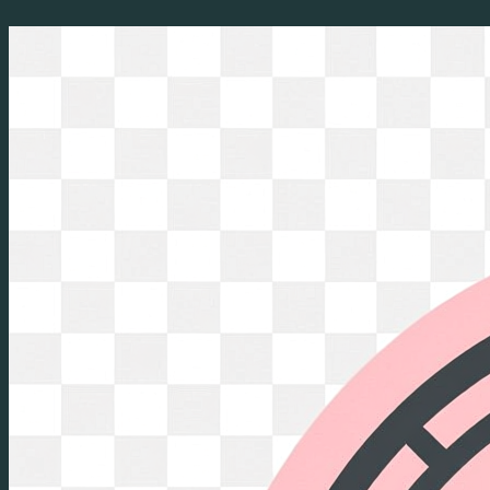
Перейти
к
содержимому