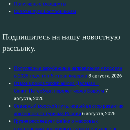
Популярные маршруты
Советы путешественникам
Подпишитесь на нашу новостную
рассылку.
Популярные зарубежные направления у россиян
в 2026 году: топ‑5 стран лидеров
8 августа, 2026
Отмена рейса turkish airlines Даламан –
Санкт‑Петербург: перелёт через Бодрум
7
августа, 2026
Северный морской путь: новый вектор развития
арктического туризма России
6 августа, 2026
Грузия расследует фейки о массовых
притеснениях российских туристов и ударе по