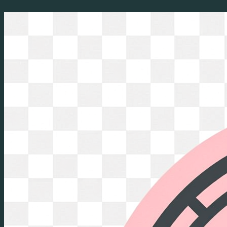
Перейти
к
содержимому