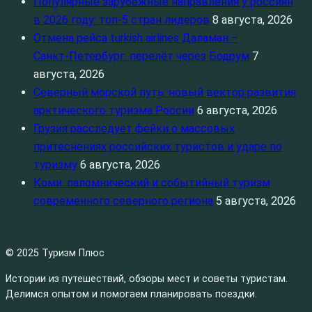
Популярные зарубежные направления у россиян
в 2026 году: топ‑5 стран лидеров
8 августа, 2026
Отмена рейса turkish airlines Даламан –
Санкт‑Петербург: перелёт через Бодрум
7
августа, 2026
Северный морской путь: новый вектор развития
арктического туризма России
6 августа, 2026
Грузия расследует фейки о массовых
притеснениях российских туристов и ударе по
туризму
6 августа, 2026
Коми: паломнический и событийный туризм
современного северного региона
5 августа, 2026
© 2025 Туризм Плюс
Истории из путешествий, обзоры мест и советы туристам.
Делимся опытом и помогаем планировать поездки.