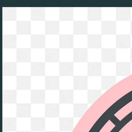
Перейти
к
содержимому