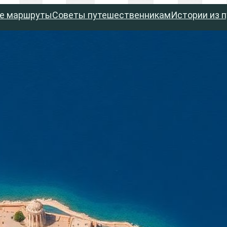
е маршруты
Советы путешественникам
Истории из 