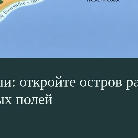
и: откройте остров р
ых полей