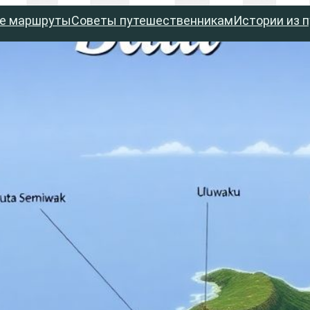
е маршруты
Советы путешественникам
Истории из 