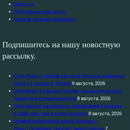
Новости
Популярные маршруты
Советы путешественникам
Подпишитесь на нашу новостную
рассылку.
США, Иран и туризм: как политические заявления
бьют по отдыху в Турции
9 августа, 2026
Россиянин в опасном Белизе: как на самом деле
живётся в стране бандитов
8 августа, 2026
Популярные зарубежные направления у россиян
в 2026 году: топ‑5 стран лидеров
8 августа, 2026
Отмена рейса turkish airlines Даламан –
Санкт‑Петербург: перелёт через Бодрум
7