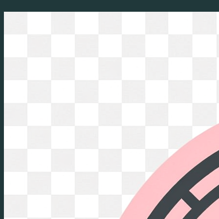
Перейти
к
содержимому