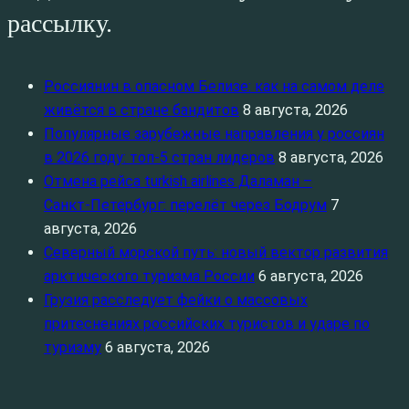
рассылку.
Россиянин в опасном Белизе: как на самом деле
живётся в стране бандитов
8 августа, 2026
Популярные зарубежные направления у россиян
в 2026 году: топ‑5 стран лидеров
8 августа, 2026
Отмена рейса turkish airlines Даламан –
Санкт‑Петербург: перелёт через Бодрум
7
августа, 2026
Северный морской путь: новый вектор развития
арктического туризма России
6 августа, 2026
Грузия расследует фейки о массовых
притеснениях российских туристов и ударе по
туризму
6 августа, 2026