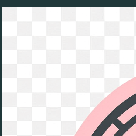
Перейти
к
содержимому