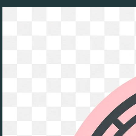
Перейти
к
содержимому