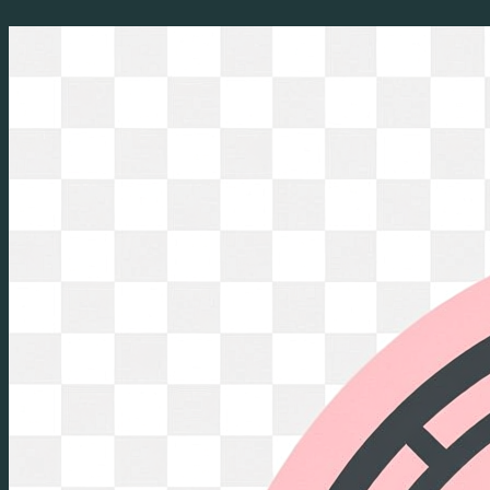
Перейти
к
содержимому