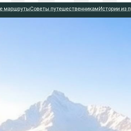
е маршруты
Советы путешественникам
Истории из 