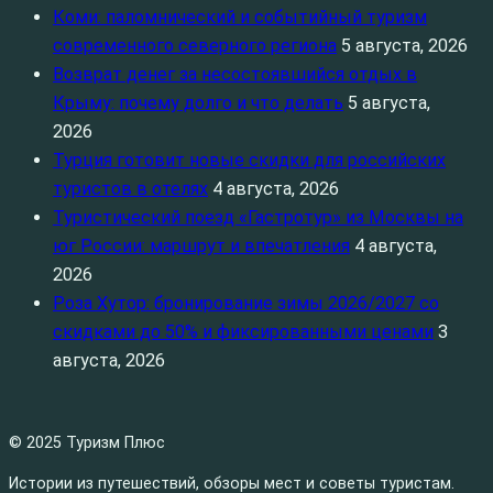
Коми: паломнический и событийный туризм
современного северного региона
5 августа, 2026
Возврат денег за несостоявшийся отдых в
Крыму: почему долго и что делать
5 августа,
2026
Турция готовит новые скидки для российских
туристов в отелях
4 августа, 2026
Туристический поезд «Гастротур» из Москвы на
юг России: маршрут и впечатления
4 августа,
2026
Роза Хутор: бронирование зимы 2026/2027 со
скидками до 50% и фиксированными ценами
3
августа, 2026
© 2025 Туризм Плюс
Истории из путешествий, обзоры мест и советы туристам.