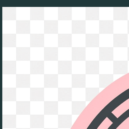
Перейти
к
содержимому