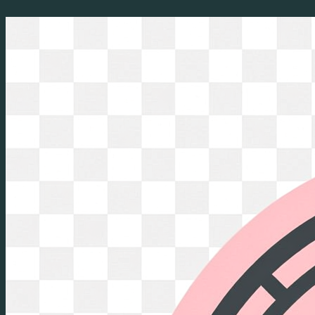
Перейти
к
содержимому