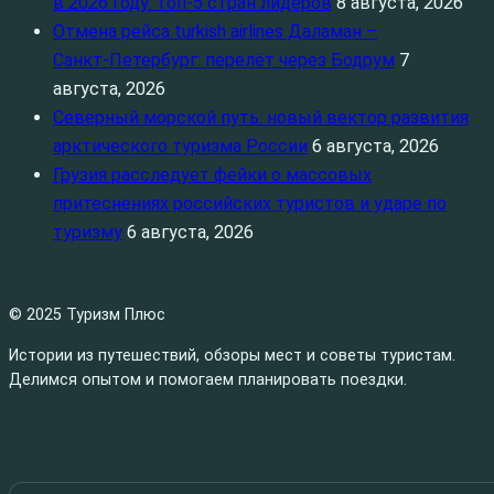
в 2026 году: топ‑5 стран лидеров
8 августа, 2026
Отмена рейса turkish airlines Даламан –
Санкт‑Петербург: перелёт через Бодрум
7
августа, 2026
Северный морской путь: новый вектор развития
арктического туризма России
6 августа, 2026
Грузия расследует фейки о массовых
притеснениях российских туристов и ударе по
туризму
6 августа, 2026
© 2025 Туризм Плюс
Истории из путешествий, обзоры мест и советы туристам.
Делимся опытом и помогаем планировать поездки.