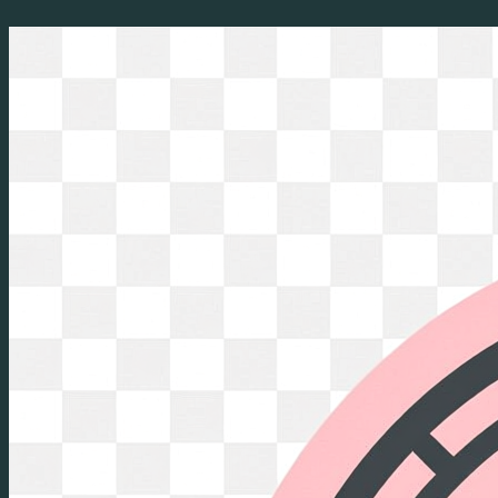
Перейти
к
содержимому