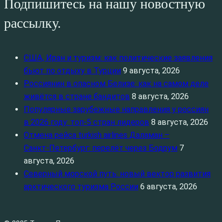
Подпишитесь на нашу новостную
рассылку.
США, Иран и туризм: как политические заявления
бьют по отдыху в Турции
9 августа, 2026
Россиянин в опасном Белизе: как на самом деле
живётся в стране бандитов
8 августа, 2026
Популярные зарубежные направления у россиян
в 2026 году: топ‑5 стран лидеров
8 августа, 2026
Отмена рейса turkish airlines Даламан –
Санкт‑Петербург: перелёт через Бодрум
7
августа, 2026
Северный морской путь: новый вектор развития
арктического туризма России
6 августа, 2026