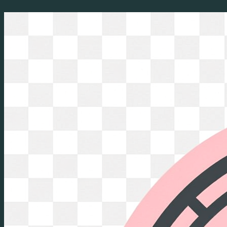
Перейти
к
содержимому