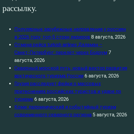
рассылку.
Популярные зарубежные направления у россиян
в 2026 году: топ‑5 стран лидеров
8 августа, 2026
Отмена рейса turkish airlines Даламан –
Санкт‑Петербург: перелёт через Бодрум
7
августа, 2026
Северный морской путь: новый вектор развития
арктического туризма России
6 августа, 2026
Грузия расследует фейки о массовых
притеснениях российских туристов и ударе по
туризму
6 августа, 2026
Коми: паломнический и событийный туризм
современного северного региона
5 августа, 2026