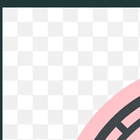
Перейти
к
содержимому