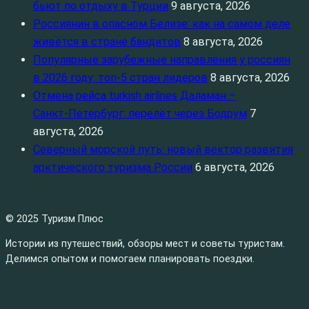
бьют по отдыху в Турции
9 августа, 2026
Россиянин в опасном Белизе: как на самом деле
живётся в стране бандитов
8 августа, 2026
Популярные зарубежные направления у россиян
в 2026 году: топ‑5 стран лидеров
8 августа, 2026
Отмена рейса turkish airlines Даламан –
Санкт‑Петербург: перелёт через Бодрум
7
августа, 2026
Северный морской путь: новый вектор развития
арктического туризма России
6 августа, 2026
© 2025 Туризм Плюс
Истории из путешествий, обзоры мест и советы туристам.
Делимся опытом и помогаем планировать поездки.