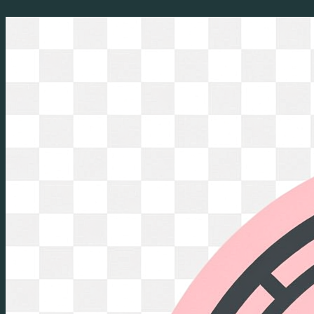
Перейти
к
содержимому