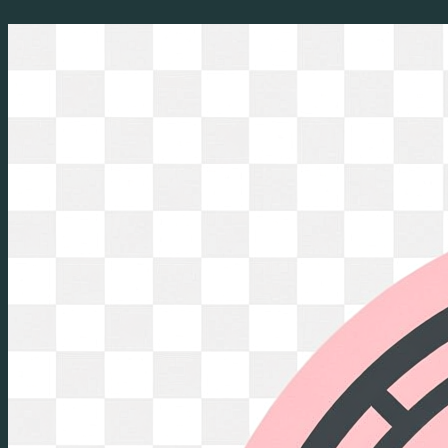
Перейти
к
содержимому