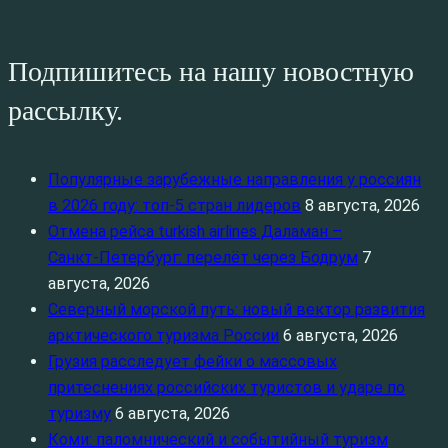
Подпишитесь на нашу новостную
рассылку.
Популярные зарубежные направления у россиян
в 2026 году: топ‑5 стран лидеров
8 августа, 2026
Отмена рейса turkish airlines Даламан –
Санкт‑Петербург: перелёт через Бодрум
7
августа, 2026
Северный морской путь: новый вектор развития
арктического туризма России
6 августа, 2026
Грузия расследует фейки о массовых
притеснениях российских туристов и ударе по
туризму
6 августа, 2026
Коми: паломнический и событийный туризм