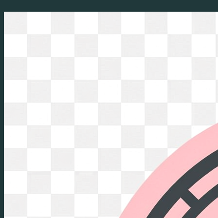
Перейти
к
содержимому