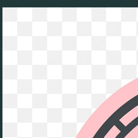
Перейти
к
содержимому