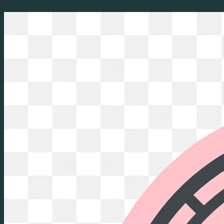
Перейти
к
содержимому