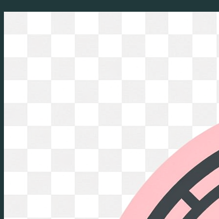
Перейти
к
содержимому