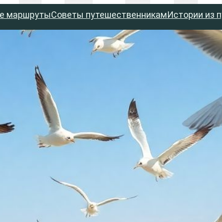
е маршруты
Советы путешественникам
Истории из 