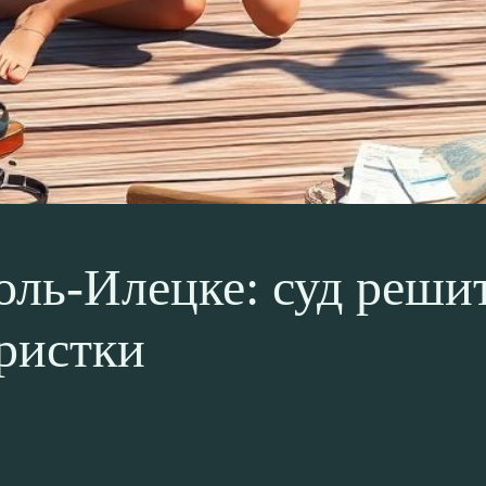
оль-Илецке: суд решит
уристки