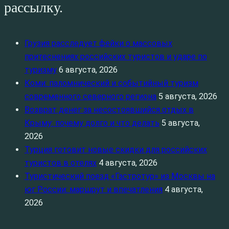
рассылку.
Грузия расследует фейки о массовых
притеснениях российских туристов и ударе по
туризму
6 августа, 2026
Коми: паломнический и событийный туризм
современного северного региона
5 августа, 2026
Возврат денег за несостоявшийся отдых в
Крыму: почему долго и что делать
5 августа,
2026
Турция готовит новые скидки для российских
туристов в отелях
4 августа, 2026
Туристический поезд «Гастротур» из Москвы на
юг России: маршрут и впечатления
4 августа,
2026