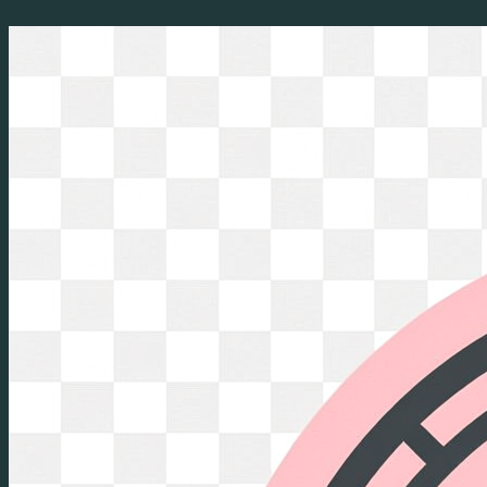
Перейти
к
содержимому