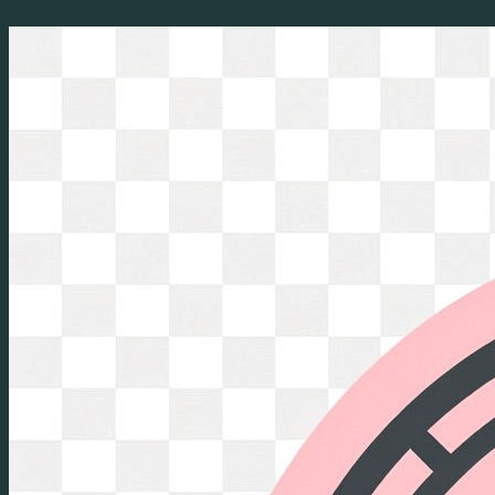
Перейти
к
содержимому