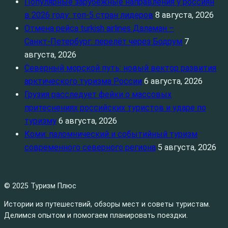
Популярные зарубежные направления у россиян
в 2026 году: топ‑5 стран лидеров
8 августа, 2026
Отмена рейса turkish airlines Даламан –
Санкт‑Петербург: перелёт через Бодрум
7
августа, 2026
Северный морской путь: новый вектор развития
арктического туризма России
6 августа, 2026
Грузия расследует фейки о массовых
притеснениях российских туристов и ударе по
туризму
6 августа, 2026
Коми: паломнический и событийный туризм
современного северного региона
5 августа, 2026
© 2025 Туризм Плюс
Истории из путешествий, обзоры мест и советы туристам.
Делимся опытом и помогаем планировать поездки.