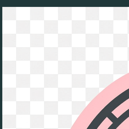
Перейти
к
содержимому