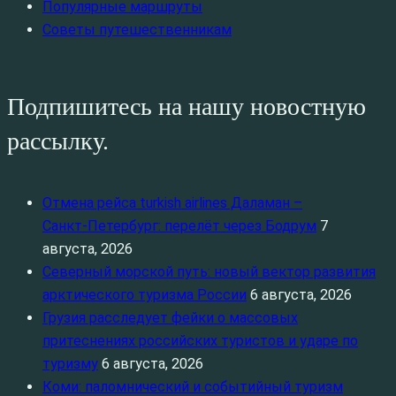
Популярные маршруты
Советы путешественникам
Подпишитесь на нашу новостную
рассылку.
Отмена рейса turkish airlines Даламан –
Санкт‑Петербург: перелёт через Бодрум
7
августа, 2026
Северный морской путь: новый вектор развития
арктического туризма России
6 августа, 2026
Грузия расследует фейки о массовых
притеснениях российских туристов и ударе по
туризму
6 августа, 2026
Коми: паломнический и событийный туризм