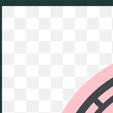
Перейти
к
содержимому