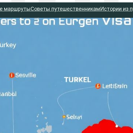
е маршруты
Советы путешественникам
Истории из 