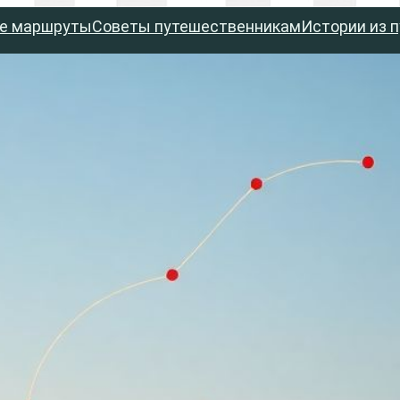
е маршруты
Советы путешественникам
Истории из 