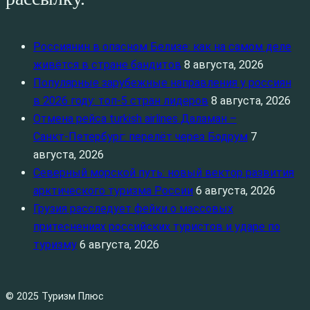
Россиянин в опасном Белизе: как на самом деле
живётся в стране бандитов
8 августа, 2026
Популярные зарубежные направления у россиян
в 2026 году: топ‑5 стран лидеров
8 августа, 2026
Отмена рейса turkish airlines Даламан –
Санкт‑Петербург: перелёт через Бодрум
7
августа, 2026
Северный морской путь: новый вектор развития
арктического туризма России
6 августа, 2026
Грузия расследует фейки о массовых
притеснениях российских туристов и ударе по
туризму
6 августа, 2026
© 2025 Туризм Плюс