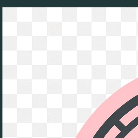
Перейти
к
содержимому