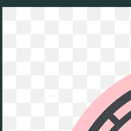
Перейти
к
содержимому