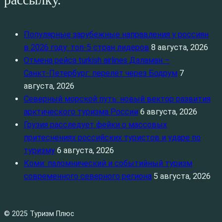
Популярные зарубежные направления у россиян
в 2026 году: топ‑5 стран лидеров
8 августа, 2026
Отмена рейса turkish airlines Даламан –
Санкт‑Петербург: перелёт через Бодрум
7
августа, 2026
Северный морской путь: новый вектор развития
арктического туризма России
6 августа, 2026
Грузия расследует фейки о массовых
притеснениях российских туристов и ударе по
туризму
6 августа, 2026
Коми: паломнический и событийный туризм
современного северного региона
5 августа, 2026
© 2025 Туризм Плюс