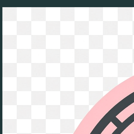
Перейти
к
содержимому