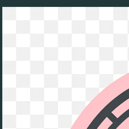
Перейти
к
содержимому