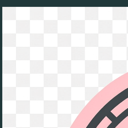
Перейти
к
содержимому