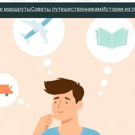
е маршруты
Советы путешественникам
Истории из 