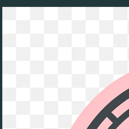
Перейти
к
содержимому