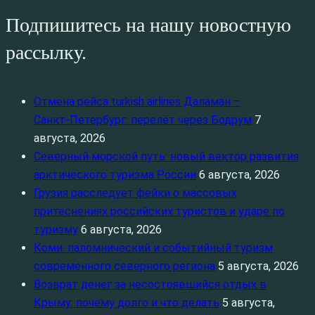
Подпишитесь на нашу новостную
рассылку.
Отмена рейса turkish airlines Даламан –
Санкт‑Петербург: перелёт через Бодрум
7
августа, 2026
Северный морской путь: новый вектор развития
арктического туризма России
6 августа, 2026
Грузия расследует фейки о массовых
притеснениях российских туристов и ударе по
туризму
6 августа, 2026
Коми: паломнический и событийный туризм
современного северного региона
5 августа, 2026
Возврат денег за несостоявшийся отдых в
Крыму: почему долго и что делать
5 августа,