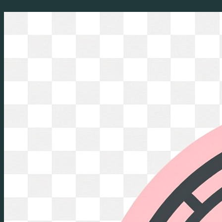
Перейти
к
содержимому