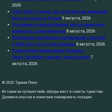
2026
США, Иран и туризм: как политические заявления
бьют по отдыху в Турции
9 августа, 2026
Россиянин в опасном Белизе: как на самом деле
живётся в стране бандитов
8 августа, 2026
Популярные зарубежные направления у россиян
в 2026 году: топ‑5 стран лидеров
8 августа, 2026
Отмена рейса turkish airlines Даламан –
Санкт‑Петербург: перелёт через Бодрум
7
августа, 2026
© 2025 Туризм Плюс
Истории из путешествий, обзоры мест и советы туристам.
Делимся опытом и помогаем планировать поездки.