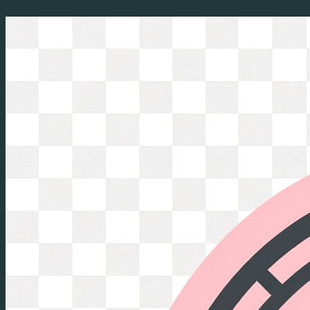
Перейти
к
содержимому