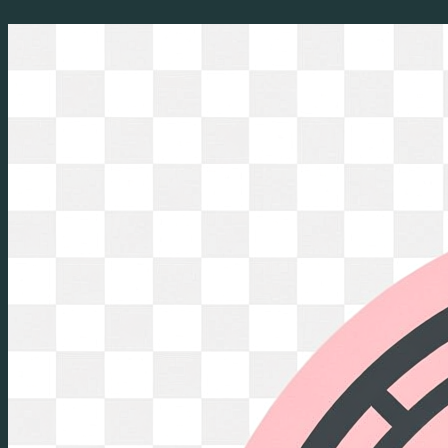
Перейти
к
содержимому